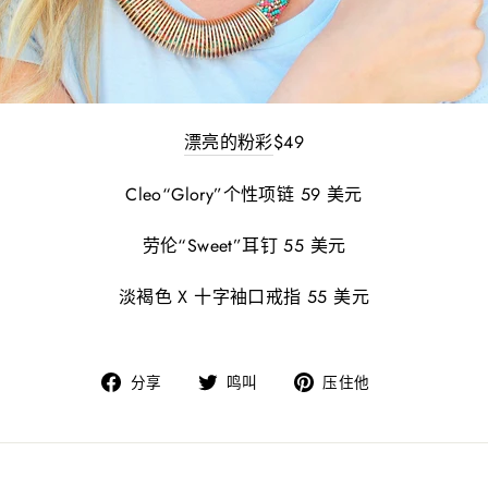
漂亮的粉彩
$49
Cleo“Glory”个性项链 59 美元
劳伦“Sweet”耳钉 55 美元
淡褐色 X 十字袖口戒指 55 美元
在
在
固
分享
鸣叫
压住他
脸
Twitter
定
书
上
在
上
发
Pinterest
分
推
上