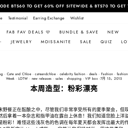
 CODE BTS60 TO GET 60% OFF SITEWIDE & BTS70 TO GE
le
Testimonial
Earring Exchange
Wishlist
FAB FAV DEALS 🩷
BUNDLE & SAVE
NEW
✨
JEWELRY
MOISSANITE
SALE
QUIZ
LO
og
·
Cate and Chloe
·
cateandchloe
·
celebrity fashion
·
deals
·
Fashion
·
fashio
Week
·
LOTW
·
new releases
·
sales
·
shopping
·
VIP box
·
7月 15，2015
本周造型：粉彩漂亮
末野餐正在酝酿之中，尽管我们非常享受所有的夏季聚会，但
然后拿着一本杂志和指甲油在露台上休息！我们知道您脸上洋
是粉彩！难怪这些浅灰色的色调在每年夏天都会发挥出最大的