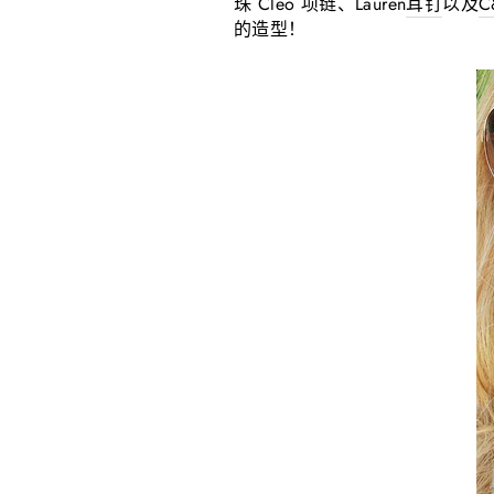
珠 Cleo 项链、Lauren
耳钉
以及
C
的造型！