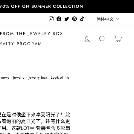
T 70% OFF ON SUMMER COLLECTION
语
Instagram
Facebook
Twitter
Pinterest
TikTok
简体中文
言
FROM THE JEWELRY BOX
登录
搜索
大车
YALTY PROGRAM
n news
·
Jewelry
·
jewelry box
·
Look of the
现在是时候坐下来享受阳光了！涂
溢着绚丽的
夏日光芒
，还有什么更
作用。这款
LOTW 套装
包含多彩串