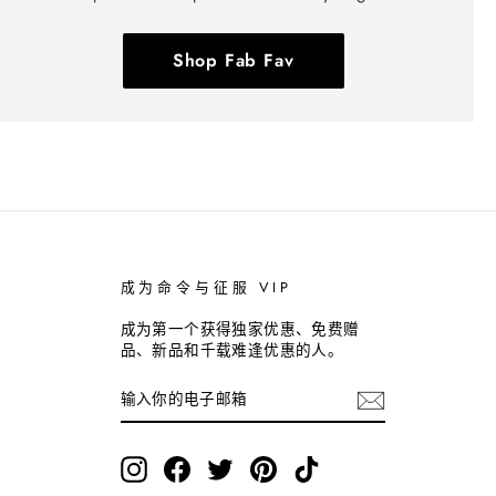
Shop Fab Fav
成为命令与征服 VIP
成为第一个获得独家优惠、免费赠
品、新品和千载难逢优惠的人。
输
订
入
阅
你
的
电
Instagram
Facebook
Twitter
Pinterest
TikTok
子
邮