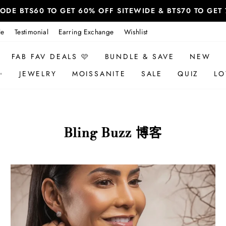
 CODE BTS60 TO GET 60% OFF SITEWIDE & BTS70 TO GE
le
Testimonial
Earring Exchange
Wishlist
FAB FAV DEALS 🩷
BUNDLE & SAVE
NEW
✨
JEWELRY
MOISSANITE
SALE
QUIZ
LO
Bling Buzz 博客