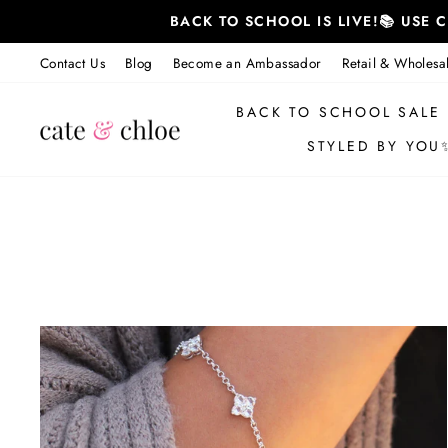
跳
BACK TO SCHOOL IS LIVE!📚 USE
至
内
Contact Us
Blog
Become an Ambassador
Retail & Wholesa
容
BACK TO SCHOOL SALE
STYLED BY YOU