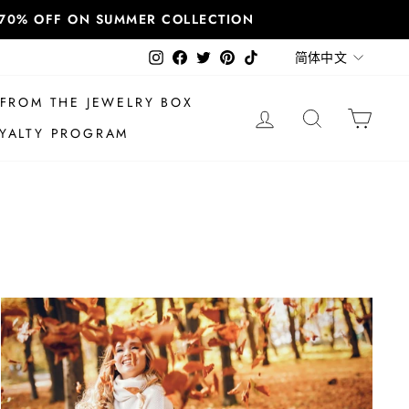
T 70% OFF ON SUMMER COLLECTION
语
Instagram
Facebook
Twitter
Pinterest
TikTok
简体中文
言
FROM THE JEWELRY BOX
登录
搜索
大车
YALTY PROGRAM