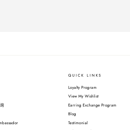
QUICK LINKS
Loyalty Program
View My Wishlist
询
Earring Exchange Program
Blog
mbassador
Testimonial